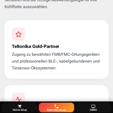
Kühlflotte auszuwählen.
Teltonika Gold-Partner
Zugang zu bewährten FMB/FMC-Ortungsgeräten
und professionellen BLE-, kabelgebundenen und
Türsensor-Ökosystemen.
Online-Shop
Rufen Sie uns an
DEMO
Telematikorientiertes Design