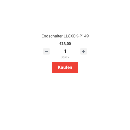
Endschalter LL8XCK-P149
€18,00
Stück
Kaufen