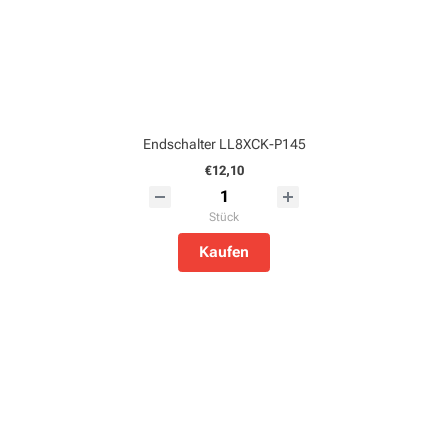
Endschalter LL8XCK-P145
€12,10
Stück
Kaufen