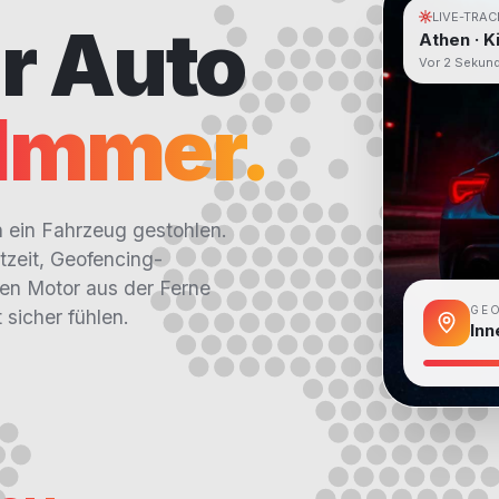
LIVE-TRAC
hr Auto
Athen · K
Vor 2 Sekund
Immer.
n ein Fahrzeug gestohlen.
tzeit, Geofencing-
den Motor aus der Ferne
GE
 sicher fühlen.
Inn