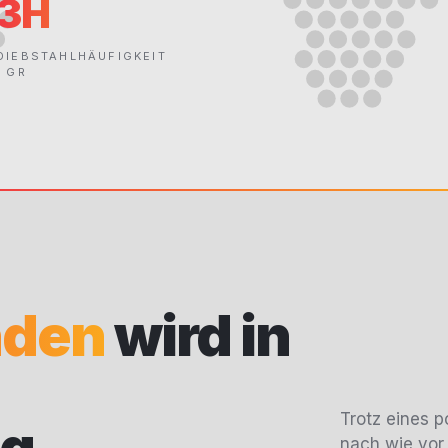
3H
DIEBSTAHLHÄUFIGKEIT
· GR
nden
wird in
Trotz eines p
nach wie vor