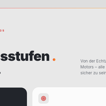
UGS
gsstufen
.
Von der Echt
.
Motors – alle
sicher zu sei