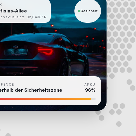
K
ifisias-Allee
Gesichert
en aktualisiert · 38,0436° N
OFENCE
AKKU
erhalb der Sicherheitszone
96%