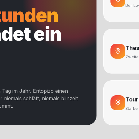
Der Lö
Stunden
det ein
Thes
Zweiter
 Tag im Jahr. Entopizo einen
r niemals schläft, niemals blinzelt
Tour
timmt.
Starke